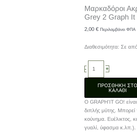
Μαρκαδόροι Ακρ
Grey 2 Graph I
2,00
€
Περιλαμβάνει ΦΠΑ
Διαθεσιμότητα:
Σε απ
Μαρκαδόροι
+
-
Ακρυλικοί
Διπλή
ΠΡΟΣΘΉΚΗ ΣΤ
ΚΑΛΆΘΙ
Μύτη
Πινέλο
Ο GRAPH’IT GO! είναι
9402
διπλής μύτης. Μπορεί
Warm
κούνημα. Ευέλικτος, κ
Grey
γυαλί, ύφασμα κ.λπ.).
2