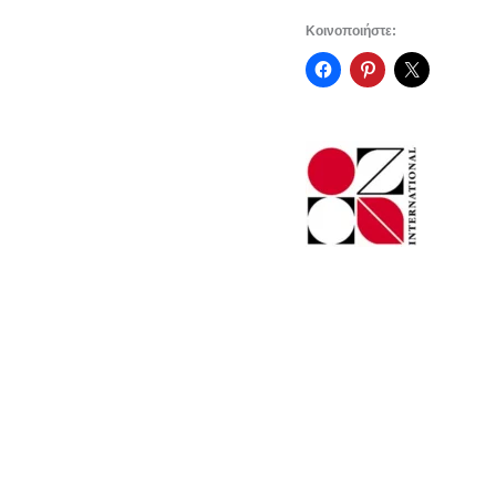
Graph
Κοινοποιήστε:
It
Go!
OZ
ποσότητα