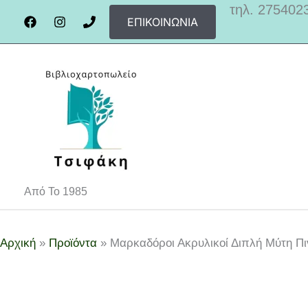
Μετάβαση
τηλ. 275402
ΕΠΙΚΟΙΝΩΝΊΑ
στο
περιεχόμενο
Από Το 1985
Αρχική
Προϊόντα
Μαρκαδόροι Ακρυλικοί Διπλή Μύτη Πι