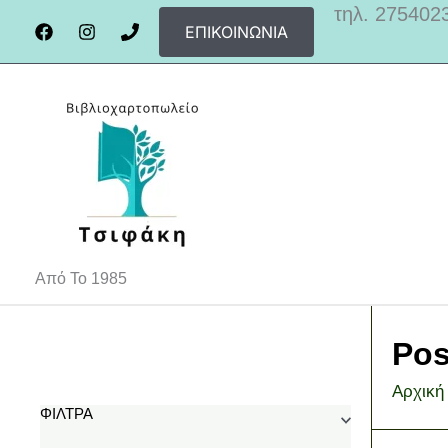
Μετάβαση
τηλ. 275402
ΕΠΙΚΟΙΝΩΝΊΑ
στο
περιεχόμενο
Από Το 1985
Pos
Αρχική
ΦΊΛΤΡΑ