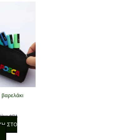
 βαρελάκι
βάνει ΦΠΑ
ΚΗ ΣΤΟ