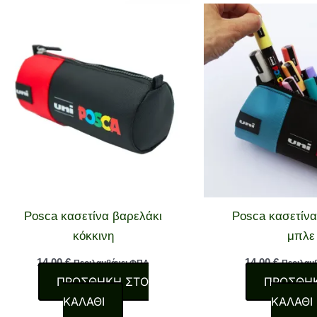
Posca κασετίνα βαρελάκι
Posca κασετίνα
κόκκινη
μπλε
14,00
€
14,00
€
Περιλαμβάνει ΦΠΑ
Περιλαμ
ΠΡΟΣΘΉΚΗ ΣΤΟ
ΠΡΟΣΘΉ
ΚΑΛΆΘΙ
ΚΑΛΆΘΙ